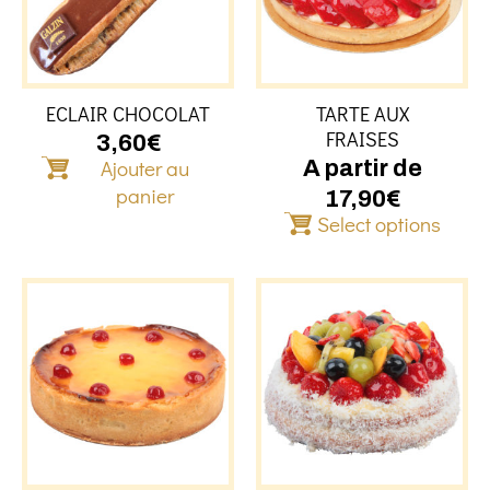
Les
option
peuven
être
ECLAIR CHOCOLAT
TARTE AUX
choisie
FRAISES
sur
3,60
€
Ajouter au
la
A partir de
page
panier
17,90
€
du
Select options
produit
Ce
produit
a
plusieu
variati
Les
option
peuven