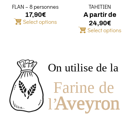
être
FLAN – 8 personnes
TAHITIEN
choisie
sur
17,90
€
A partir de
Select options
la
24,90
€
page
Select options
du
produit