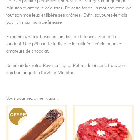
Pour en profiter pleinement, sortez-le du réfrigérateur quelques
minutes avant de le déguster. De cette façon, la mousse retrouve
tout son moelleux et libère ses arômes. Enfin, savourez-le frais
pour un maximum de finesse.
En somme, notre Royal est un dessert intense, croquant et
fondant. Une pâtisserie individuelle raffinée, idéale pour les
amateurs de chocolat.
Commandez votre Royal en ligne. Retirez-le ensuite frais dans
vos boulangeries Galzin et Victoire.
Vous pourriez aimer aussi...
Ce
OFFRE
produit
a
plusieu
variati