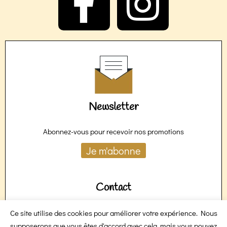
a
n
c
s
e
t
Newsletter
b
a
Abonnez-vous pour recevoir nos promotions
Je m'abonne
o
g
Contact
o
r
Ce site utilise des cookies pour améliorer votre expérience. Nous
Une demande spécifique ?
supposerons que vous êtes d'accord avec cela, mais vous pouvez