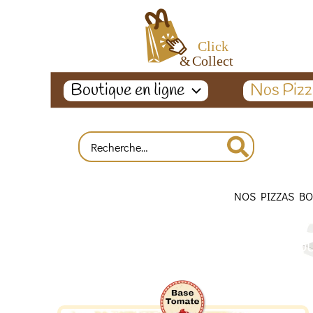
Aller
au
contenu
Boutique en ligne
Nos Pizz
Search
for:
NOS PIZZAS B
Liste de nos boula