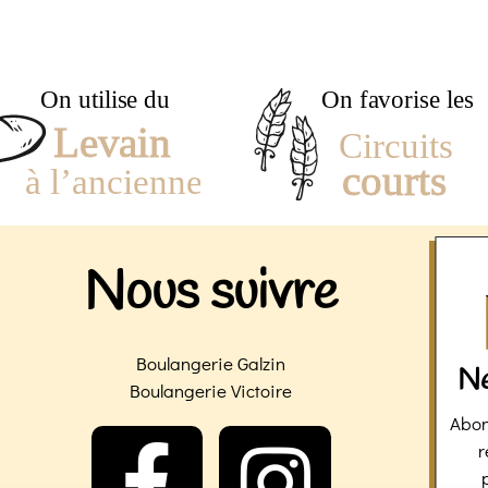
Nous suivre
Boulangerie Galzin
Ne
Boulangerie Victoire
Abon
F
I
r