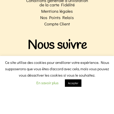
Conditions générale d’utilistation
de la carte Fidélité
Mentions légales
Nos Points Relais
Compte Client
Nous suivre
Boulangerie Galzin
Ce site utilise des cookies pour améliorer votre expérience. Nous
Boulangerie Victoire
supposerons que vous êtes d'accord avec cela, mais vous pouvez
vous désactiver les cookies si vous le souhaitez.
F
I
En savoir plus
Accepter
a
n