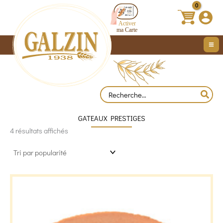
Trié
Aller
par
au
popularité
contenu
Search
for:
GATEAUX PRESTIGES
4 résultats affichés