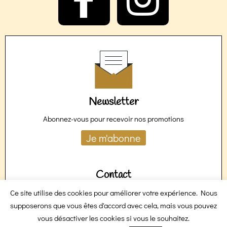
a
n
c
s
e
t
Newsletter
Abonnez-vous pour recevoir nos promotions
b
a
Je m'abonne
o
g
Contact
Ce site utilise des cookies pour améliorer votre expérience. Nous
Une demande spécifique ?
o
r
supposerons que vous êtes d'accord avec cela, mais vous pouvez
Devis Renseignements Réclamation
vous désactiver les cookies si vous le souhaitez.