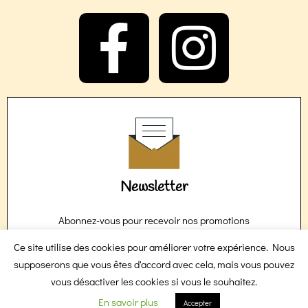
F
I
a
n
c
s
e
t
Newsletter
b
a
Abonnez-vous pour recevoir nos promotions
Je m'abonne
Ce site utilise des cookies pour améliorer votre expérience. Nous
o
g
supposerons que vous êtes d'accord avec cela, mais vous pouvez
vous désactiver les cookies si vous le souhaitez.
Contact
En savoir plus
Accepter