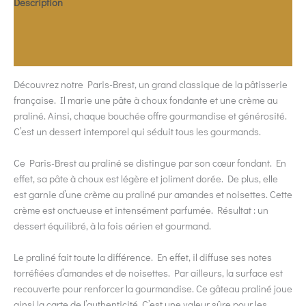
Description
Informations complémentaires
Allergènes
Découvrez notre Paris-Brest, un grand classique de la pâtisserie
française. Il marie une pâte à choux fondante et une crème au
praliné. Ainsi, chaque bouchée offre gourmandise et générosité.
C’est un dessert intemporel qui séduit tous les gourmands.
Ce Paris-Brest au praliné se distingue par son cœur fondant. En
effet, sa pâte à choux est légère et joliment dorée. De plus, elle
est garnie d’une crème au praliné pur amandes et noisettes. Cette
crème est onctueuse et intensément parfumée. Résultat : un
dessert équilibré, à la fois aérien et gourmand.
Le praliné fait toute la différence. En effet, il diffuse ses notes
torréfiées d’amandes et de noisettes. Par ailleurs, la surface est
recouverte pour renforcer la gourmandise. Ce gâteau praliné joue
ainsi la carte de l’authenticité. C’est une valeur sûre pour les