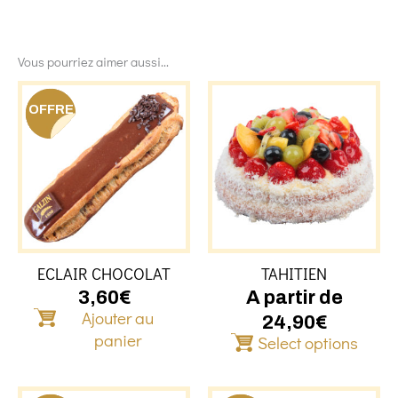
Vous pourriez aimer aussi...
Ce
OFFRE
produit
a
plusieu
variati
Les
option
peuven
être
ECLAIR CHOCOLAT
TAHITIEN
choisie
sur
3,60
€
A partir de
Ajouter au
la
24,90
€
page
panier
Select options
du
produit