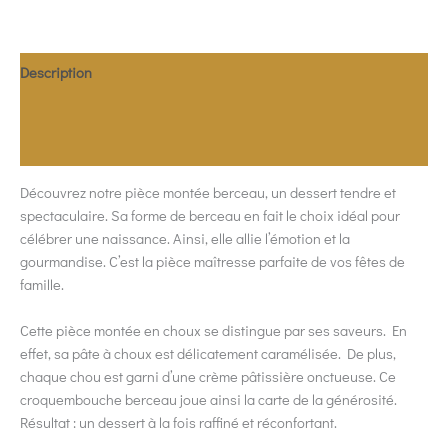
Description
Informations complémentaires
Allergènes
Découvrez notre pièce montée berceau, un dessert tendre et
spectaculaire. Sa forme de berceau en fait le choix idéal pour
célébrer une naissance. Ainsi, elle allie l’émotion et la
gourmandise. C’est la pièce maîtresse parfaite de vos fêtes de
famille.
Cette pièce montée en choux se distingue par ses saveurs. En
effet, sa pâte à choux est délicatement caramélisée. De plus,
chaque chou est garni d’une crème pâtissière onctueuse. Ce
croquembouche berceau joue ainsi la carte de la générosité.
Résultat : un dessert à la fois raffiné et réconfortant.