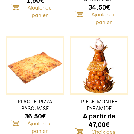
1,50
€
Ajouter au
34,50
€
Ajouter au
panier
panier
Ce
produ
a
plusi
variat
Les
optio
peuve
être
PLAQUE PIZZA
PIECE MONTEE
chois
BASQUAISE
PYRAMIDE
sur
la
36,50
€
A partir de
Ajouter au
page
47,00
€
du
panier
Choix des