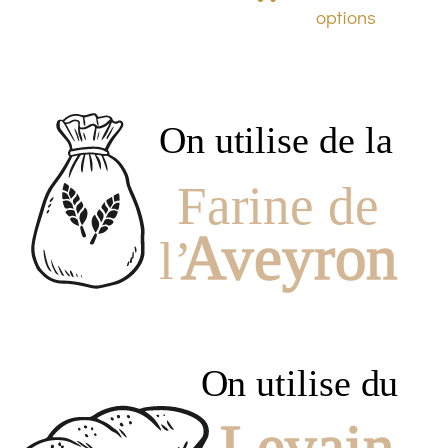
produ
options