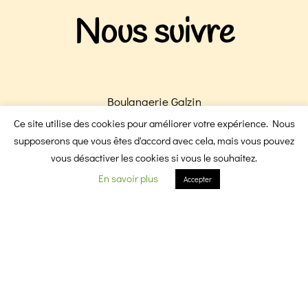
Nous suivre
Boulangerie Galzin
Boulangerie Victoire
Ce site utilise des cookies pour améliorer votre expérience. Nous
F
I
supposerons que vous êtes d'accord avec cela, mais vous pouvez
vous désactiver les cookies si vous le souhaitez.
En savoir plus
Accepter
a
n
c
s