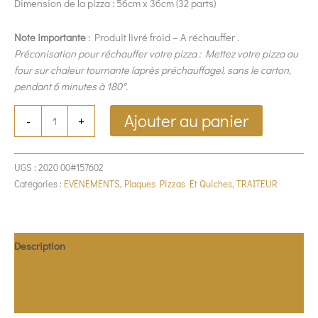
Dimension de la pizza : 56cm x 36cm (32 parts)
Note importante
: Produit livré froid – A réchauffer .
Préconisation pour réchauffer votre pizza : Mettez votre pizza au
four sur chaleur tournante (après préchauffage), sans le carton,
pendant 6 minutes à 180°.
Ajouter au panier
-
+
UGS :
2020 00#157602
Catégories :
EVENEMENTS
,
Plaques Pizzas Et Quiches
,
TRAITEUR
Description
Allergènes
Valeurs nutritionnelles