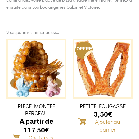
ensuite dans vos boulangeries Galzin et Victoire.
Vous pourriez aimer aussi...
Ce
produit
OFFRE
a
plusieurs
variations.
Les
options
peuvent
être
PIECE MONTEE
PETITE FOUGASSE
choisies
BERCEAU
sur
3,50
€
Ajouter au
la
A partir de
page
panier
117,50
€
du
Choix des