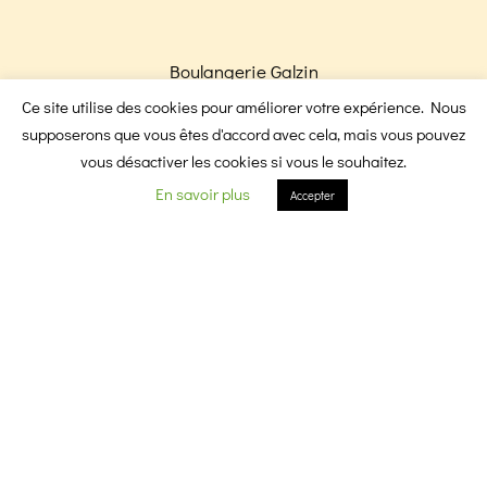
Boulangerie Galzin
Boulangerie Victoire
Ce site utilise des cookies pour améliorer votre expérience. Nous
F
I
supposerons que vous êtes d'accord avec cela, mais vous pouvez
vous désactiver les cookies si vous le souhaitez.
En savoir plus
Accepter
a
n
c
s
e
t
Newsletter
Abonnez-vous pour recevoir nos promotions