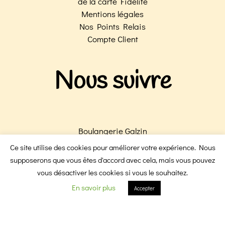
de la carte Fidélité
Mentions légales
Nos Points Relais
Compte Client
Nous suivre
Boulangerie Galzin
Boulangerie Victoire
Ce site utilise des cookies pour améliorer votre expérience. Nous
F
I
supposerons que vous êtes d'accord avec cela, mais vous pouvez
vous désactiver les cookies si vous le souhaitez.
En savoir plus
Accepter
a
n