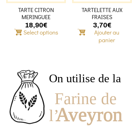
être
TARTE CITRON
TARTELETTE AUX
choisies
MERINGUEE
FRAISES
sur
la
18,90
€
3,70
€
Select options
Ajouter au
page
du
panier
produit