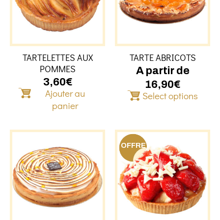
variati
Les
option
peuven
être
TARTELETTES AUX
TARTE ABRICOTS
choisie
POMMES
sur
A partir de
la
3,60
€
16,90
€
Ajouter au
page
Select options
du
panier
produit
Ce
produit
OFFRE
a
plusieurs
variations.
Les
options
peuvent