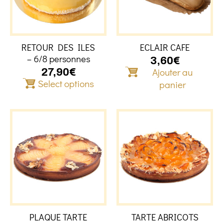
RETOUR DES ILES
ECLAIR CAFE
– 6/8 personnes
3,60
€
Ajouter au
27,90
€
Select options
panier
Ce
Ce
produit
produit
a
a
plusieurs
plusieu
variations.
variati
Les
Les
options
option
peuvent
peuven
être
être
PLAQUE TARTE
TARTE ABRICOTS
choisies
choisie