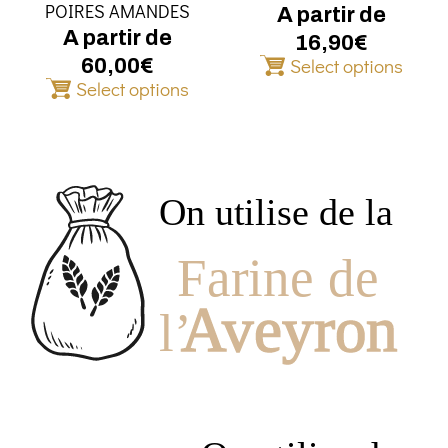
POIRES AMANDES
sur
sur
A partir de
la
la
A partir de
16,90
€
page
page
Select options
60,00
€
du
du
Select options
produit
produit