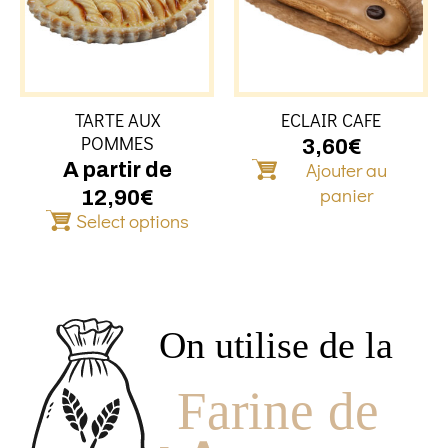
variations.
Les
options
peuvent
être
TARTE AUX
ECLAIR CAFE
choisies
POMMES
sur
3,60
€
Ajouter au
la
A partir de
page
panier
12,90
€
du
Select options
produit