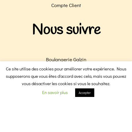
Compte Client
Nous suivre
Boulangerie Galzin
Boulangerie Victoire
Ce site utilise des cookies pour améliorer votre expérience. Nous
F
I
supposerons que vous êtes d'accord avec cela, mais vous pouvez
vous désactiver les cookies si vous le souhaitez.
En savoir plus
Accepter
a
n
c
s