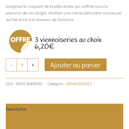
Imaginez le craquant de la pâte dorée qui s’effrite sous la
pression de vos doigts, révélant une crème pâtissière onctueuse
qui fait écho à la douceur de l’enfance.
3 viennoiseries au choix
6,20€
Ajouter au panier
-
+
UGS :
10493 00#10493
Catégorie :
VIENNOISERIES
Description
Ingrédients