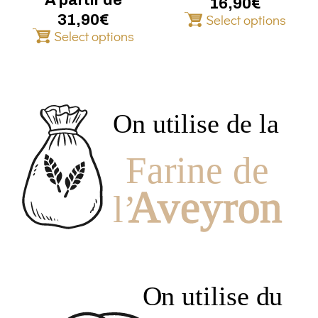
16,90
€
page
page
Select options
31,90
€
du
du
Select options
produit
produit