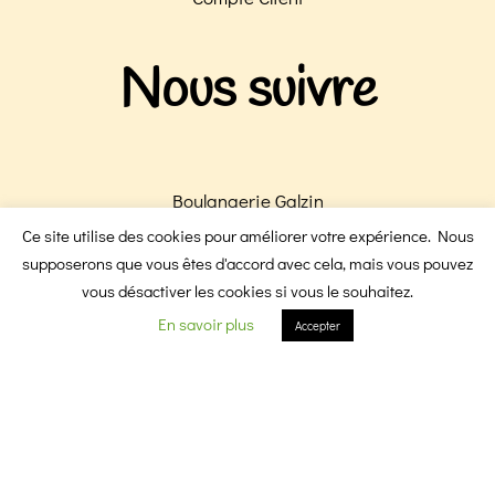
Nous suivre
Boulangerie Galzin
Boulangerie Victoire
Ce site utilise des cookies pour améliorer votre expérience. Nous
F
I
supposerons que vous êtes d'accord avec cela, mais vous pouvez
vous désactiver les cookies si vous le souhaitez.
En savoir plus
Accepter
a
n
c
s