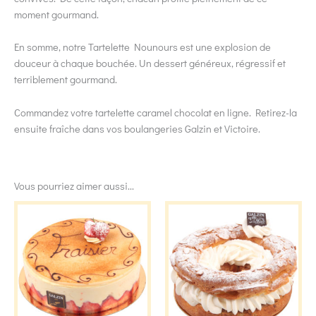
moment gourmand.
En somme, notre Tartelette Nounours est une explosion de
douceur à chaque bouchée. Un dessert généreux, régressif et
terriblement gourmand.
Commandez votre tartelette caramel chocolat en ligne. Retirez-la
ensuite fraîche dans vos boulangeries Galzin et Victoire.
Vous pourriez aimer aussi...
Ce
Ce
produit
produit
a
a
plusieurs
plusieu
variations.
variati
Les
Les
options
option