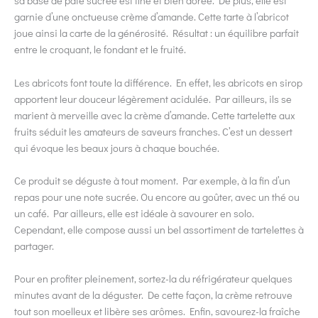
sa base de pâte sucrée est fine et bien dorée. De plus, elle est
garnie d’une onctueuse crème d’amande. Cette tarte à l’abricot
joue ainsi la carte de la générosité. Résultat : un équilibre parfait
entre le croquant, le fondant et le fruité.
Les abricots font toute la différence. En effet, les abricots en sirop
apportent leur douceur légèrement acidulée. Par ailleurs, ils se
marient à merveille avec la crème d’amande. Cette tartelette aux
fruits séduit les amateurs de saveurs franches. C’est un dessert
qui évoque les beaux jours à chaque bouchée.
Ce produit se déguste à tout moment. Par exemple, à la fin d’un
repas pour une note sucrée. Ou encore au goûter, avec un thé ou
un café. Par ailleurs, elle est idéale à savourer en solo.
Cependant, elle compose aussi un bel assortiment de tartelettes à
partager.
Pour en profiter pleinement, sortez-la du réfrigérateur quelques
minutes avant de la déguster. De cette façon, la crème retrouve
tout son moelleux et libère ses arômes. Enfin, savourez-la fraîche