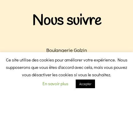
Nous suivre
Boulangerie Galzin
Boulangerie Victoire
Ce site utilise des cookies pour améliorer votre expérience. Nous
F
I
supposerons que vous êtes d'accord avec cela, mais vous pouvez
vous désactiver les cookies si vous le souhaitez.
En savoir plus
Accepter
a
n
c
s