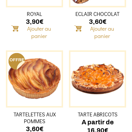
ROYAL
ECLAIR CHOCOLAT
3,90
€
3,60
€
Ajouter au
Ajouter au
panier
panier
Ce
OFFRE
produit
a
plusieu
variati
Les
option
peuven
être
TARTELETTES AUX
TARTE ABRICOTS
choisie
POMMES
sur
A partir de
la
3,60
€
16,90
€