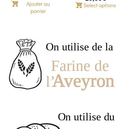
Ajouter au
page
Select options
du
panier
produit