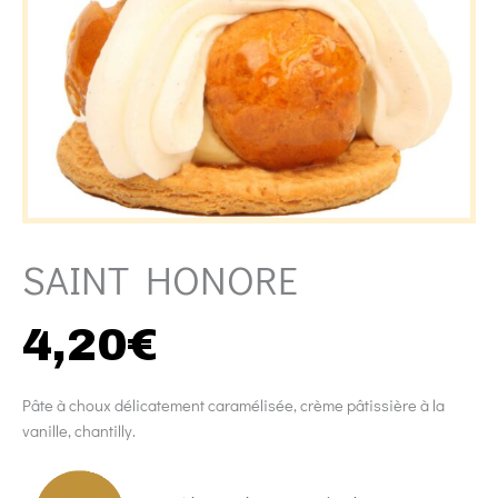
SAINT HONORE
4,20
€
Pâte à choux délicatement caramélisée, crème pâtissière à la
vanille, chantilly.