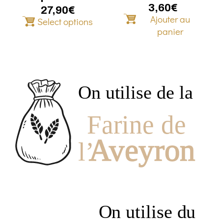
la
3,60
€
27,90
€
Ajouter au
page
Select options
du
panier
produit