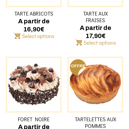
peuvent
peuven
être
être
TARTE ABRICOTS
TARTE AUX
choisies
choisie
FRAISES
sur
sur
A partir de
la
la
A partir de
16,90
€
page
page
Select options
17,90
€
du
du
Select options
produit
produit
Ce
produit
OFFRE
a
plusieurs
variations.
Les
options
peuvent
être
FORET NOIRE
TARTELETTES AUX
choisies
POMMES
sur
A partir de