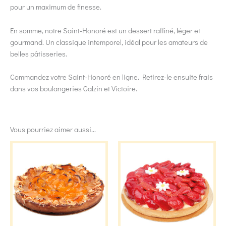
pour un maximum de finesse.
En somme, notre Saint-Honoré est un dessert raffiné, léger et
gourmand. Un classique intemporel, idéal pour les amateurs de
belles pâtisseries.
Commandez votre Saint-Honoré en ligne. Retirez-le ensuite frais
dans vos boulangeries Galzin et Victoire.
Vous pourriez aimer aussi...
Ce
Ce
produit
produit
a
a
plusieurs
plusieu
variations.
variati
Les
Les
options
option