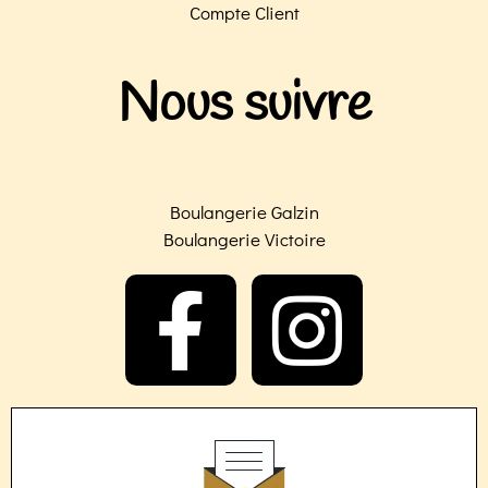
Compte Client
Nous suivre
Boulangerie Galzin
Boulangerie Victoire
F
I
a
n
c
s